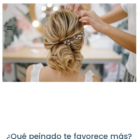
✨ Envío GRATUITO a partir de 150€ ✨
0
¿Qué peinado te favorece más?