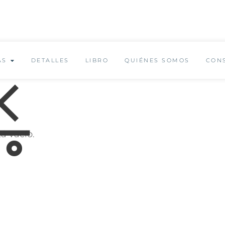
✨ Envío GRATUITO a partir de 150€ ✨
AS
DETALLES
LIBRO
QUIÉNES SOMOS
CON
tá vacío.