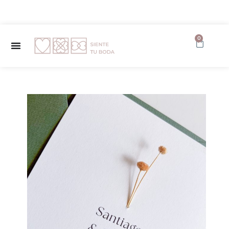
✨ Envío GRATUITO a partir de 150€ ✨
0