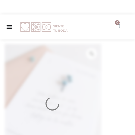
✨ Envío GRATUITO a partir de 150€ ✨
0