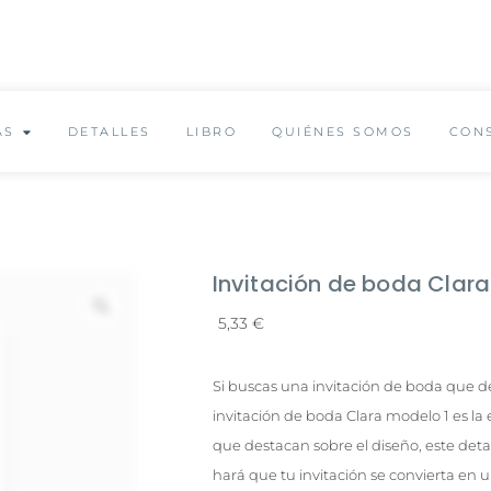
✨ Envío GRATUITO a partir de 150€ ✨
AS
DETALLES
LIBRO
QUIÉNES SOMOS
CON
Invitación de boda Clara
5,33
€
Si buscas una invitación de boda que de
invitación de boda Clara modelo 1 es la e
que destacan sobre el diseño, este deta
hará que tu invitación se convierta en