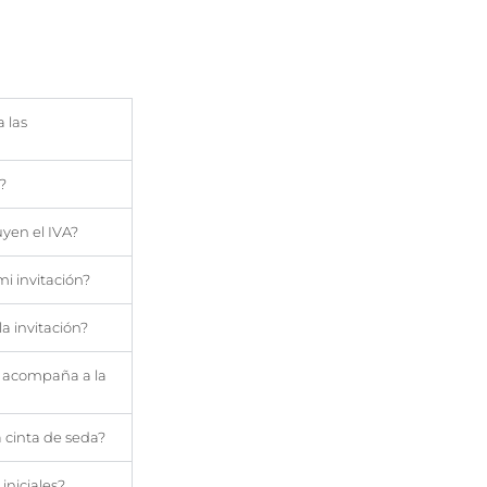
a las
?
uyen el IVA?
i invitación?
a invitación?
e acompaña a la
a cinta de seda?
 iniciales?