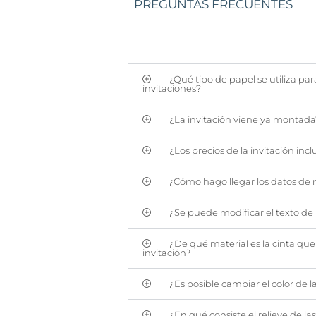
PREGUNTAS FRECUENTES
¿Qué tipo de papel se utiliza par
invitaciones?
¿La invitación viene ya montada
¿Los precios de la invitación incl
¿Cómo hago llegar los datos de m
¿Se puede modificar el texto de l
¿De qué material es la cinta qu
invitación?
¿Es posible cambiar el color de l
¿En qué consiste el relieve de las