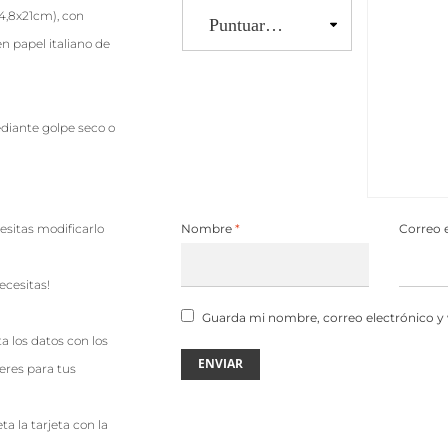
14,8x21cm), con
n papel italiano de
mediante golpe seco o
cesitas modificarlo
Nombre
*
Correo 
cesitas!
Guarda mi nombre, correo electrónico y
a los datos con los
ieres para tus
ta la tarjeta con la