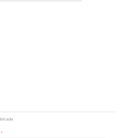
blicada.
n
*