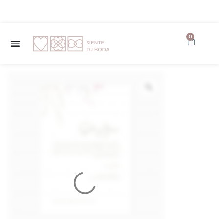
✨ Envío GRATUITO a partir de 150€ ✨
0