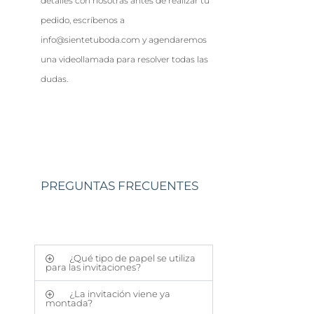
detalles con nosotras antes de realizar tu
pedido, escríbenos a
info@sientetuboda.com y agendaremos
una videollamada para resolver todas las
dudas.
PREGUNTAS FRECUENTES
¿Qué tipo de papel se utiliza
para las invitaciones?
¿La invitación viene ya
montada?