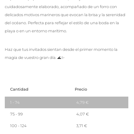
cuidadosamente elaborado, acompañado de un forro con
delicados motivos marineros que evocan la brisa y la serenidad
del océano. Perfecta para reflejar el estilo de una boda en la
playa o en un entorno marítimo.
Haz que tus invitados sientan desde el primer momento la
magia de vuestro gran día. 🌊✨
Cantidad
Precio
1 - 74
4,79
€
75 - 99
4,07
€
100 - 124
3,71
€