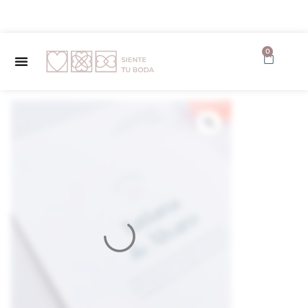
✨ Envío GRATUITO a partir de 150€ ✨
0