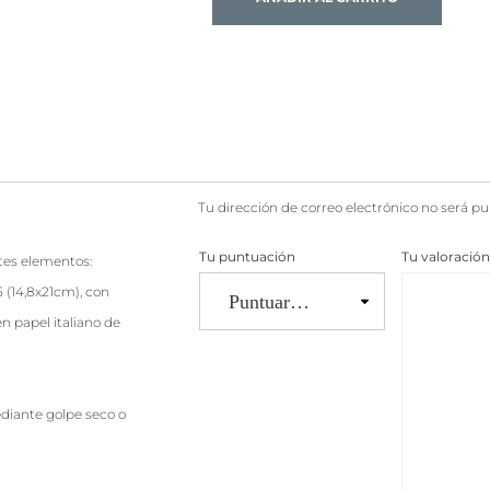
Tu dirección de correo electrónico no será pu
Tu puntuación
Tu valoració
ntes elementos:
5 (14,8x21cm), con
n papel italiano de
mediante golpe seco o