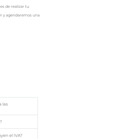
es de realizar tu
om y agendaremos una
a las
?
uyen el IVA?