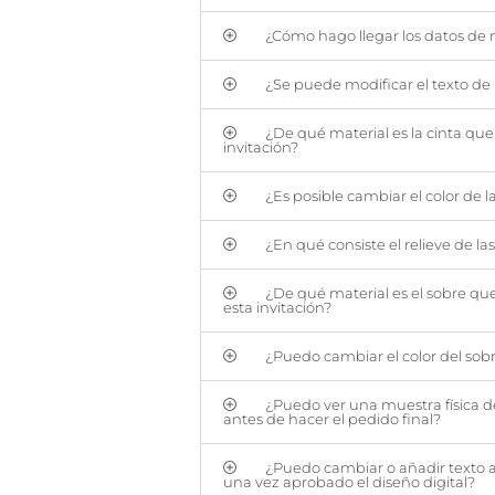
¿Cómo hago llegar los datos de m
¿Se puede modificar el texto de l
¿De qué material es la cinta qu
invitación?
¿Es posible cambiar el color de l
¿En qué consiste el relieve de las
¿De qué material es el sobre q
esta invitación?
¿Puedo cambiar el color del sob
¿Puedo ver una muestra física de
antes de hacer el pedido final?
¿Puedo cambiar o añadir texto a 
una vez aprobado el diseño digital?