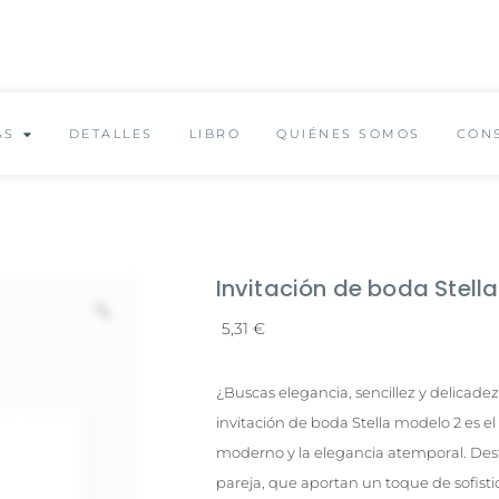
✨ Envío GRATUITO a partir de 150€ ✨
AS
DETALLES
LIBRO
QUIÉNES SOMOS
CON
Invitación de boda Stell
5,31
€
¿Buscas elegancia, sencillez y delicadez
invitación de boda Stella modelo 2 es el
moderno y la elegancia atemporal. Destac
pareja, que aportan un toque de sofistic