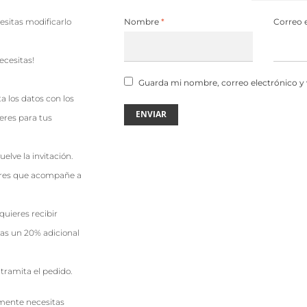
cesitas modificarlo
Nombre
*
Correo 
cesitas!
Guarda mi nombre, correo electrónico y
a los datos con los
ieres para tus
uelve la invitación.
ieres que acompañe a
quieres recibir
as un 20% adicional
tramita el pedido.
emente necesitas