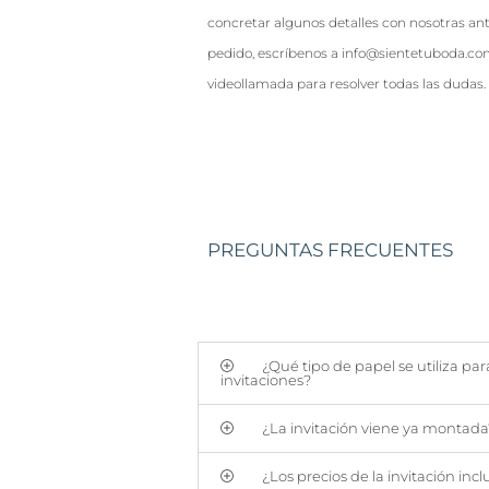
concretar algunos detalles con nosotras ant
pedido, escríbenos a info@sientetuboda.c
videollamada para resolver todas las dudas.
PREGUNTAS FRECUENTES
¿Qué tipo de papel se utiliza par
invitaciones?
¿La invitación viene ya montada
¿Los precios de la invitación incl