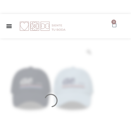
✨ Envío GRATUITO a partir de 150€ ✨
0