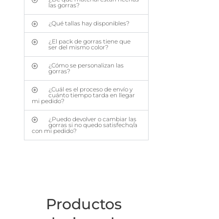
las gorras?
¿Qué tallas hay disponibles?
¿El pack de gorras tiene que
ser del mismo color?
¿Cómo se personalizan las
gorras?
¿Cuál es el proceso de envío y
cuánto tiempo tarda en llegar
mi pedido?
¿Puedo devolver o cambiar las
gorras si no quedo satisfecho/a
con mi pedido?
Productos