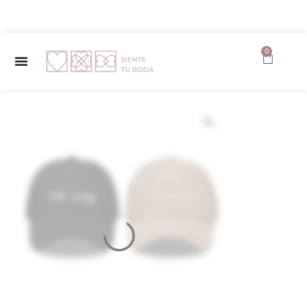
✨ Envío GRATUITO a partir de 150€ ✨
0