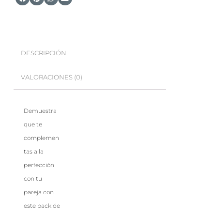
DESCRIPCIÓN
VALORACIONES (0)
Demuestra
que te
complemen
tas a la
perfección
con tu
pareja con
este pack de