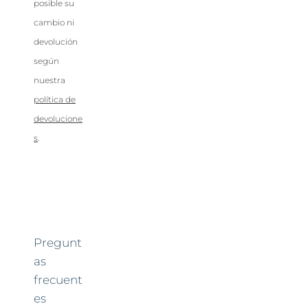
posible su
cambio ni
devolución
según
nuestra
política de
devolucione
s
.
Pregunt
as
frecuent
es