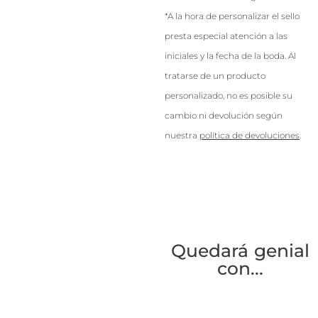
*A la hora de personalizar el sello
presta especial atención a las
iniciales y la fecha de la boda. Al
tratarse de un producto
personalizado, no es posible su
cambio ni devolución según
nuestra
política de devoluciones
.
Quedará genial
con...