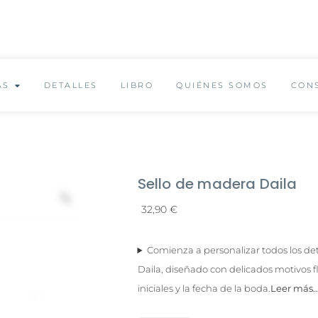
✨ Envío GRATUITO a partir de 150€ ✨
AS
DETALLES
LIBRO
QUIÉNES SOMOS
CON
Sello de madera Daila
32,90
€
Comienza a personalizar todos los det
Daila, diseñado con delicados motivos 
iniciales y la fecha de la boda.
Leer más