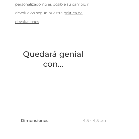
personalizado, no es posible su cambio ni
devolución según nuestra
política de
devoluciones
.
Quedará genial
con...
Dimensiones
4,5 × 4,5 cm