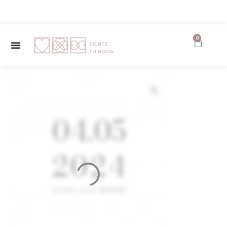
✨ Envío GRATUITO a partir de 150€ ✨
0