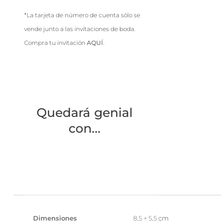
*La tarjeta de número de cuenta sólo se
vende junto a las invitaciones de boda.
Compra tu invitación
AQUÍ
.
Quedará genial
con...
Dimensiones
8,5 × 5,5 cm