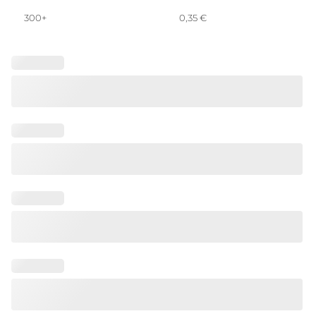
300+
0,35
€