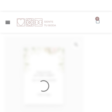
✨ Envío GRATUITO a partir de 150€ ✨
0