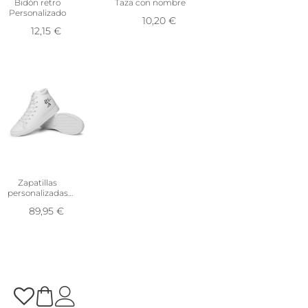
Bidón retro
Taza con nombre
Personalizado
10,20
€
12,15
€
Zapatillas
personalizadas
iniciales
89,95
€