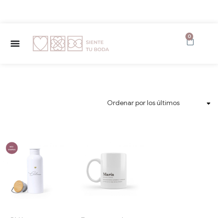
✨ Envío GRATUITO a partir de 150€ ✨
0