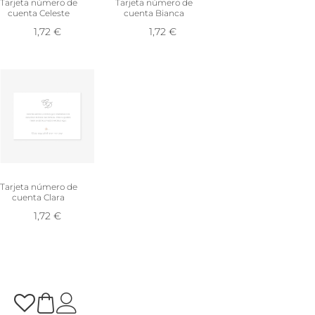
Tarjeta número de
Tarjeta número de
cuenta Celeste
cuenta Bianca
1,72
€
1,72
€
Tarjeta número de
cuenta Clara
1,72
€