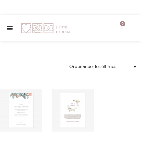
✨ Envío GRATUITO a partir de 150€ ✨
0