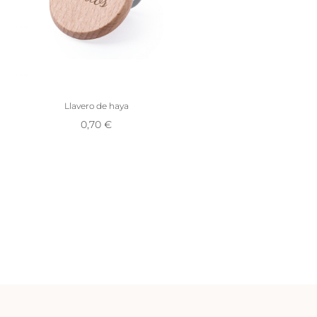
Llavero de haya
0,70
€