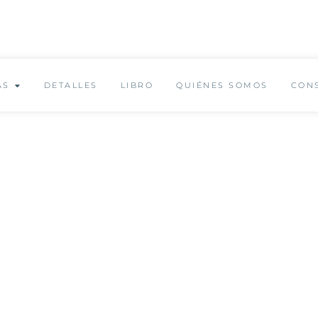
✨ Envío GRATUITO a partir de 150€ ✨
AS
DETALLES
LIBRO
QUIÉNES SOMOS
CON