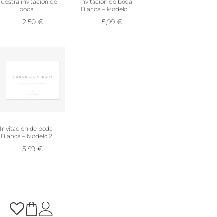
uestra invitación de
Invitación de boda
boda
Bianca – Modelo 1
2,50
€
5,99
€
Invitación de boda
Bianca – Modelo 2
5,99
€