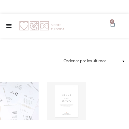
✨ Envío GRATUITO a partir de 150€ ✨
0