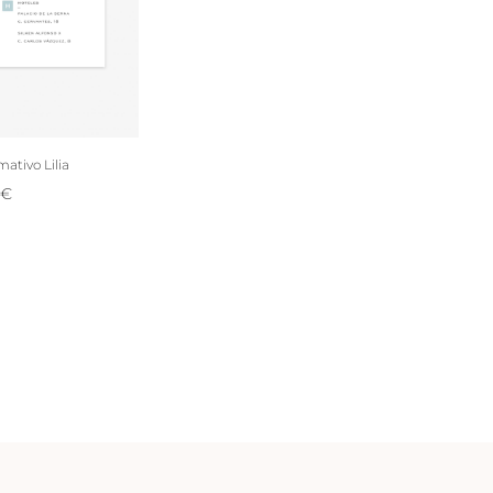
mativo Lilia
€