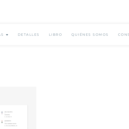
✨ Envío GRATUITO a partir de 150€ ✨
AS
DETALLES
LIBRO
QUIÉNES SOMOS
CON