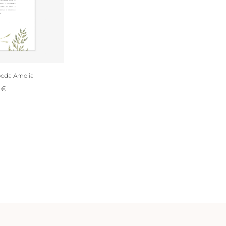
boda Amelia
7
€