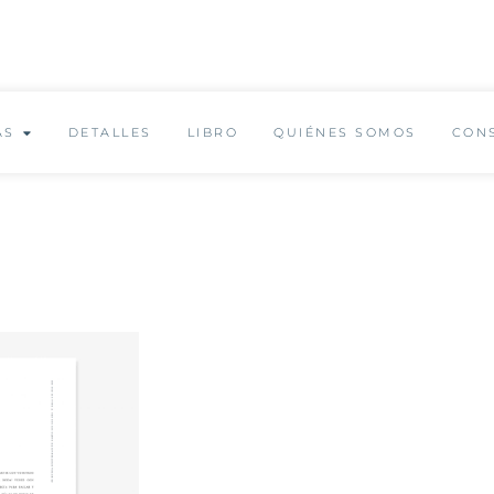
✨ Envío GRATUITO a partir de 150€ ✨
AS
DETALLES
LIBRO
QUIÉNES SOMOS
CON