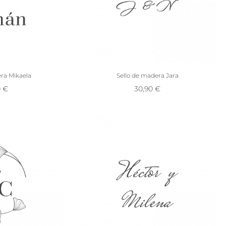
ra Mikaela
Sello de madera Jara
0
€
30,90
€