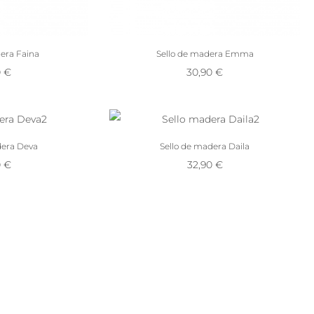
era Faina
Sello de madera Emma
0
€
30,90
€
dera Deva
Sello de madera Daila
0
€
32,90
€