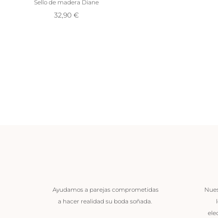
Sello de madera Diane
32,90
€
Ayudamos a parejas comprometidas
Nues
a hacer realidad su boda soñada.
ele